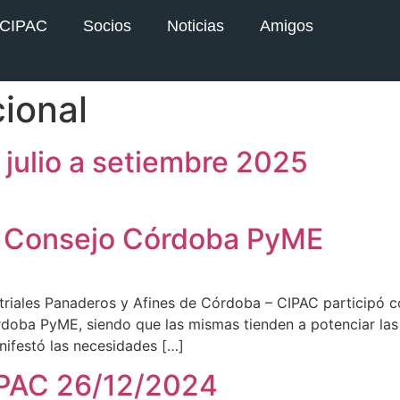
 CIPAC
Socios
Noticias
Amigos
cional
julio a setiembre 2025
 Consejo Córdoba PyME
striales Panaderos y Afines de Córdoba – CIPAC participó c
doba PyME, siendo que las mismas tienden a potenciar la
ifestó las necesidades […]
IPAC 26/12/2024